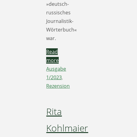
»deutsch-
russisches
Journalistik-
Wörterbuch«
war.
Read
more
Ausgabe
1/2023
,
Rezension
Rita
Kohlmaier