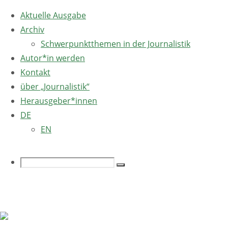
Aktuelle Ausgabe
Archiv
Schwerpunktthemen in der Journalistik
Autor*in werden
Kontakt
über „Journalistik“
Herausgeber*innen
DE
EN
Search
Search
Home
Archive
Sprache ändern
for:
for
Sprache