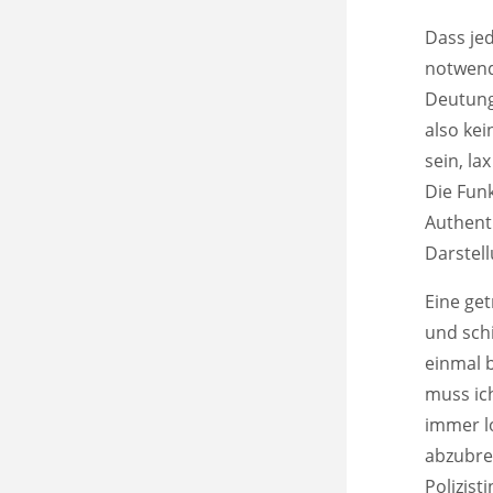
Dass jed
notwend
Deutung
also kei
sein, la
Die Fun
Authent
Darstel
Eine ge
und schi
einmal 
muss ic
immer l
abzubrec
Polizist