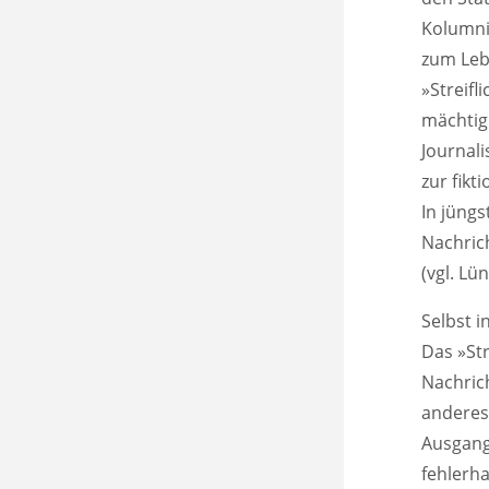
Kolumni
zum Leb
»Streifl
mächtig
Journal
zur fik
In jüng
Nachric
(vgl. Lü
Selbst i
Das »Str
Nachrich
anderes
Ausgangs
fehlerh