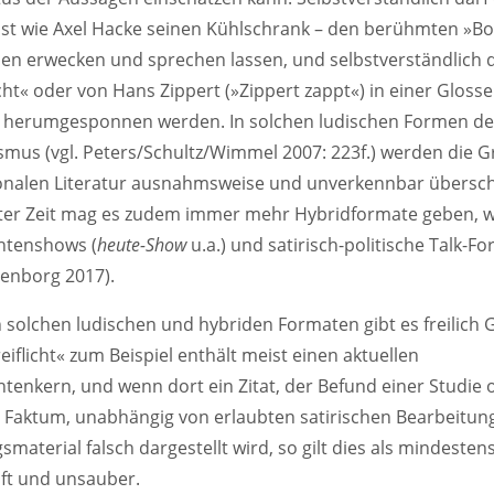
st wie Axel Hacke seinen Kühlschrank – den berühmten »Bo
en erwecken und sprechen lassen, und selbstverständlich d
icht« oder von Hans Zippert (»Zippert zappt«) in einer Glosse
 herumgesponnen werden. In solchen ludischen Formen de
ismus (vgl. Peters/Schultz/Wimmel 2007: 223f.) werden die 
tionalen Literatur ausnahmsweise und unverkennbar übersch
ster Zeit mag es zudem immer mehr Hybridformate geben, w
htenshows (
heute-Show
u.a.) und satirisch-politische Talk-F
nenborg 2017).
n solchen ludischen und hybriden Formaten gibt es freilich 
eiflicht« zum Beispiel enthält meist einen aktuellen
tenkern, und wenn dort ein Zitat, der Befund einer Studie 
 Faktum, unabhängig von erlaubten satirischen Bearbeitung
material falsch dargestellt wird, so gilt dies als mindesten
aft und unsauber.