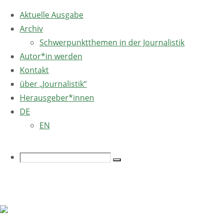
Aktuelle Ausgabe
Archiv
Schwerpunktthemen in der Journalistik
Autor*in werden
Kontakt
über „Journalistik“
Herausgeber*innen
DE
EN
Search
Search
Home
Ausgabe
Sprache ändern
Ausgabe
for:
Sprache