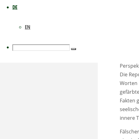
geradezu
DE
und erz
Objekti
gefährl
EN
objektiv
Search
Glückli
Search
korrekt
Perspekt
Die Repo
for:
Worten 
gefärbt
Fakten 
seelisc
innere T
Fälscher