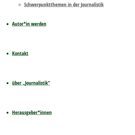
Schwerpunktthemen in der Journalistik
Darstel
Rechtfer
Autor*in werden
Fiktion 
Reportag
Journali
Kontakt
komponi
bleiben 
Wenn, wi
über „Journalistik“
eingeris
Journal
Schönsc
Texte, 
Herausgeber*innen
Fälschun
theoreti