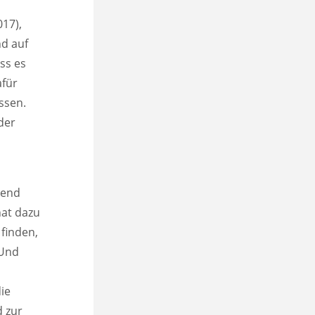
017),
nd auf
ss es
afür
ssen.
der
kend
hat dazu
finden,
 Und
ie
d zur