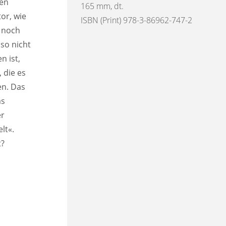
ten
165 mm, dt.
or, wie
ISBN (Print) 978-3-86962-747-2
t noch
 so nicht
n ist,
 die es
en. Das
as
er
lt«.
t?