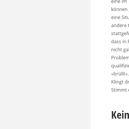
eine im 
können g
eine Sit
andere t
stattgef
dass in
nicht g
Problem
qualifiz
»brüllt«
Klingt d
Stimmt e
Kein