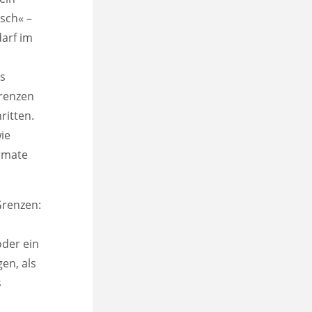
sch« –
arf im
s
Grenzen
ritten.
ie
ormate
Grenzen:
oder ein
en, als
s