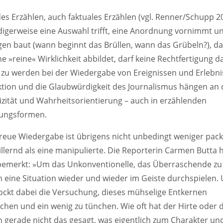
es Erzählen, auch faktuales Erzählen (vgl. Renner/Schupp 2
igerweise eine Auswahl trifft, eine Anordnung vornimmt u
en baut (wann beginnt das Brüllen, wann das Grübeln?), da
ne »reine« Wirklichkeit abbildet, darf keine Rechtfertigung d
x zu werden bei der Wiedergabe von Ereignissen und Erlebni
ktion und die Glaubwürdigkeit des Journalismus hängen an 
izität und Wahrheitsorientierung – auch in erzählenden
lungsformen.
treue Wiedergabe ist übrigens nicht unbedingt weniger pac
llernd als eine manipulierte. Die Reporterin Carmen Butta 
bemerkt: »Um das Unkonventionelle, das Überraschende zu 
h eine Situation wieder und wieder im Geiste durchspielen.
ockt dabei die Versuchung, dieses mühselige Entkernen
hen und ein wenig zu tünchen. Wie oft hat der Hirte oder d
in gerade nicht das gesagt, was eigentlich zum Charakter un