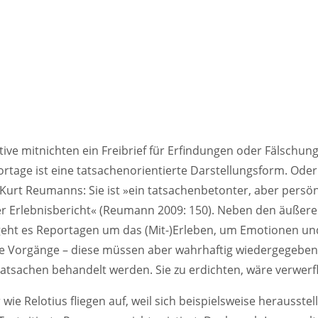
 unumgänglich. Der aufklärerische Effekt aus kons­truktivis
ähltheoretischen Diskursen, mit denen naive Verständnisse
vität und (Medien-) Realität überwunden werden, kann in ei
ichen Relativismus umschlagen. Was ist schon wahr, was ist
? Was sind schon Fakten? Es ist ja alles doch nur eine Erzählu
cherweise erwarten viele Menschen weiterhin vom Journalis
 informiert zu werden – auch von Reportagen, deren subjekt
ive mitnichten ein Freibrief für Erfindungen oder Fälschung
rtage ist eine tatsachenorientierte Darstellungsform. Oder
Kurt Reumanns: Sie ist »ein tatsachenbetonter, aber persön
er Erlebnisbericht« (Reumann 2009: 150). Neben den äußer
geht es Reportagen um das (Mit-)Erleben, um Emotionen u
he Vorgänge – diese müssen aber wahrhaftig wiedergegeben
atsachen behandelt werden. Sie zu erdichten, wäre verwerfl
 wie Relotius fliegen auf, weil sich beispielsweise herausstell