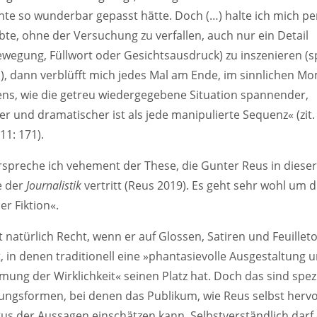
hte so wunderbar gepasst hätte. Doch (…) halte ich mich pe
bte, ohne der Versuchung zu verfallen, auch nur ein Detail
wegung, Füllwort oder Gesichtsausdruck) zu inszenieren (sp
n), dann verblüfft mich jedes Mal am Ende, im sinnlichen M
lens, wie die getreu wiedergegebene Situation spannender,
r und dramatischer ist als jede manipulierte Sequenz« (zit
11: 171).
rspreche ich vehement der These, die Gunter Reus in diese
e der
Journalistik
vertritt (Reus 2019). Es geht sehr wohl um d
er Fiktion«.
 natürlich Recht, wenn er auf Glossen, Satiren und Feuillet
, in denen traditionell eine »phantasievolle Ausgestaltung 
ung der Wirklichkeit« seinen Platz hat. Doch das sind spezi
lungsformen, bei denen das Publikum, wie Reus selbst herv
us der Aussagen einschätzen kann. Selbstverständlich darf 