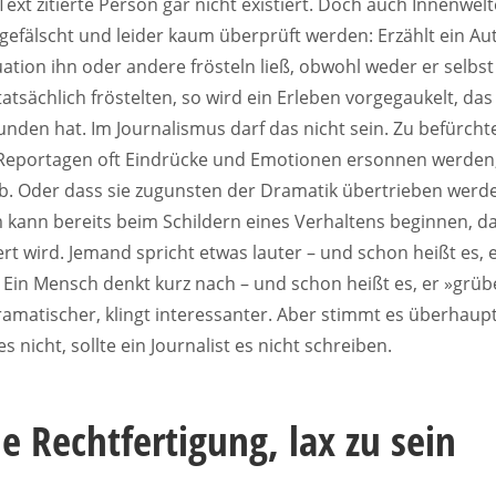
Text zitierte Person gar nicht existiert. Doch auch Innenwel
efälscht und leider kaum überprüft werden: Erzählt ein Aut
uation ihn oder andere frösteln ließ, obwohl weder er selbs
atsächlich fröstelten, so wird ein Erleben vorgegaukelt, das
unden hat. Im Journalismus darf das nicht sein. Zu befürchte
 Reportagen oft Eindrücke und Emotionen ersonnen werden,
ab. Oder dass sie zugunsten der Dramatik übertrieben werd
 kann bereits beim Schildern eines Verhaltens beginnen, d
iert wird. Jemand spricht etwas lauter – und schon heißt es, 
. Ein Mensch denkt kurz nach – und schon heißt es, er »grübe
ramatischer, klingt interessanter. Aber stimmt es überhaup
s nicht, sollte ein Journalist es nicht schreiben.
e Rechtfertigung, lax zu sein