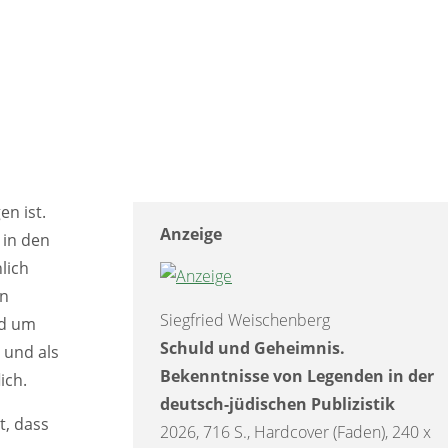
tischen
Lernbuch Digitale Resilienz.
 von
Wie Eltern und ihre Kinder
nen
souveräner im Umgang mit dem
 schon
Internet werden
ng. . .
2026, 232 S., Broschur, 240 x 170 mm,
mus,
dt.
ive
ISBN 978-3-86962-753-3
en ist.
Anzeige
 in den
lich
en
Siegfried Weischenberg
nd um
Schuld und Geheimnis.
 und als
Bekenntnisse von Legenden in der
ich.
deutsch-jüdischen Publizistik
t, dass
2026, 716 S., Hardcover (Faden), 240 x