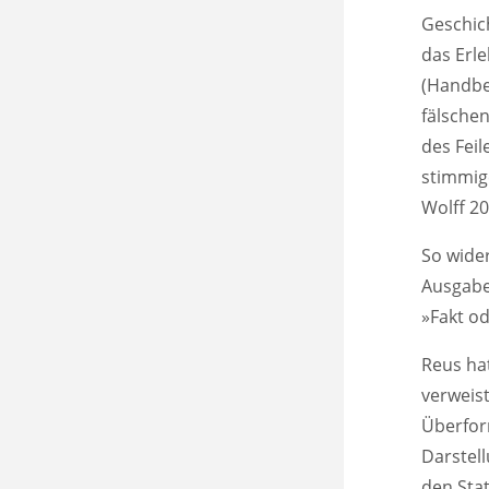
Geschic
das Erle
(Handbe
fälsche
des Fei
stimmige
Wolff 20
So wide
Ausgab
»Fakt od
Reus hat
verweist
Überform
Darstel
den Stat